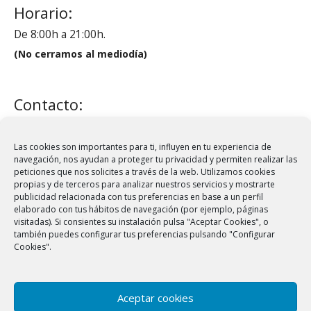
Horario:
De 8:00h a 21:00h.
(No cerramos al mediodía)
Contacto:
administracion@crfmontigala.com
Tel.:
93 460 79 28
Las cookies son importantes para ti, influyen en tu experiencia de
navegación, nos ayudan a proteger tu privacidad y permiten realizar las
Fax: 93 399 62 20
peticiones que nos solicites a través de la web. Utilizamos cookies
propias y de terceros para analizar nuestros servicios y mostrarte
publicidad relacionada con tus preferencias en base a un perfil
elaborado con tus hábitos de navegación (por ejemplo, páginas
Síguenos:
visitadas). Si consientes su instalación pulsa "Aceptar Cookies", o
también puedes configurar tus preferencias pulsando "Configurar
Cookies".
Facebook
Instagram
Aceptar cookies