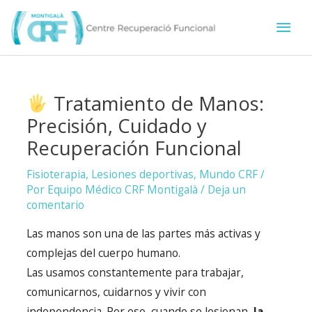
Ir
Men
al
contenido
prin
Tratamiento de Manos:
Precisión, Cuidado y
Recuperación Funcional
Fisioterapia
,
Lesiones deportivas
,
Mundo CRF
/
Por
Equipo Médico CRF Montigalà
/
Deja un
comentario
Las manos son una de las partes más activas y
complejas del cuerpo humano.
Las usamos constantemente para trabajar,
comunicarnos, cuidarnos y vivir con
independencia. Por eso, cuando se lesionan,
la