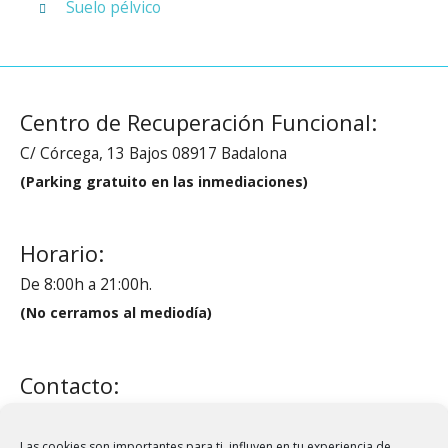
Suelo pélvico
Centro de Recuperación Funcional:
C/ Córcega, 13 Bajos 08917 Badalona
(Parking gratuito en las inmediaciones)
Horario:
De 8:00h a 21:00h.
(No cerramos al mediodía)
Contacto:
administracion@crfmontigala.com
Tel.:
93 460 79 28
Las cookies son importantes para ti, influyen en tu experiencia de