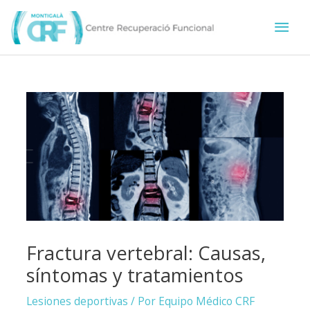
Ir
Men
al
contenido
prin
Fractura vertebral: Causas,
síntomas y tratamientos
Lesiones deportivas
/ Por
Equipo Médico CRF