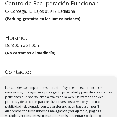
Centro de Recuperación Funcional:
C/ Córcega, 13 Bajos 08917 Badalona
(Parking gratuito en las inmediaciones)
Horario:
De 8:00h a 21:00h.
(No cerramos al mediodía)
Contacto:
administracion@crfmontigala.com
Tel.:
93 460 79 28
Las cookies son importantes para ti, influyen en tu experiencia de
navegación, nos ayudan a proteger tu privacidad y permiten realizar las
Fax: 93 399 62 20
peticiones que nos solicites a través de la web. Utilizamos cookies
propias y de terceros para analizar nuestros servicios y mostrarte
publicidad relacionada con tus preferencias en base a un perfil
elaborado con tus hábitos de navegación (por ejemplo, páginas
Síguenos:
visitadas). Si consientes su instalación pulsa "Aceptar Cookies", o