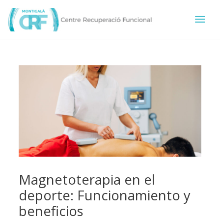
Ir
Men
al
contenido
prin
Magnetoterapia en el
deporte: Funcionamiento y
beneficios