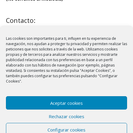
Contacto:
administracion@crfmontigala.com
Tel.:
93 460 79 28
Las cookies son importantes para ti, influyen en tu experiencia de
navegación, nos ayudan a proteger tu privacidad y permiten realizar las
Fax: 93 399 62 20
peticiones que nos solicites a través de la web. Utilizamos cookies
propias y de terceros para analizar nuestros servicios y mostrarte
publicidad relacionada con tus preferencias en base a un perfil
elaborado con tus hábitos de navegación (por ejemplo, páginas
Síguenos:
visitadas). Si consientes su instalación pulsa "Aceptar Cookies", o
también puedes configurar tus preferencias pulsando "Configurar
Cookies".
Facebook
Instagram
Aceptar cookies
Copyright ©2019 CRF Montigalà |
Política de Privacidad
Rechazar cookies
|
Aviso Legal y normas del blog
|
Política de Cookies
|
Política de Redes Sociales
Configurar cookies