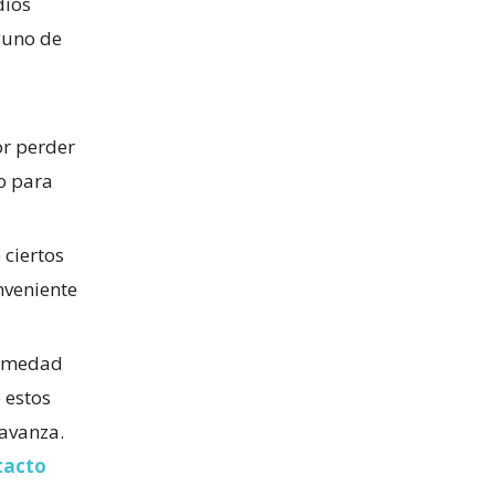
dios
guno de
or perder
o para
 ciertos
nveniente
ermedad
 estos
 avanza.
tacto