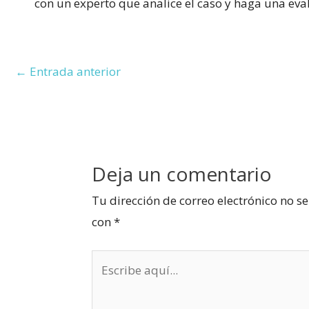
con un experto que analice el caso y haga una eva
Navegación
←
Entrada anterior
de
entradas
Deja un comentario
Tu dirección de correo electrónico no s
con
*
Escribe
aquí...