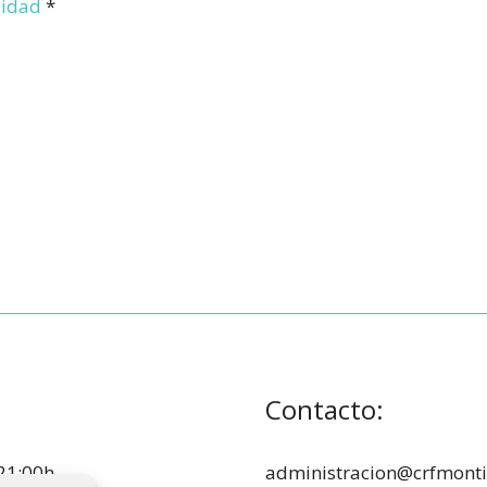
acidad
*
Contacto:
21:00h.
administracion@crfmont