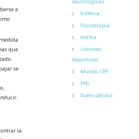
neurológicas
eberse a
Estética
como
Fisioterapia
Indiba
A medida
Lesiones
onas que
tado.
deportivas
bajar se
Mundo CRF
PNI
o,
Suelo pélvico
nducir.
ontrar la